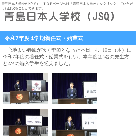
青島日本人学校のHPです。ＴＯＰページへは「青島日本人学校」をクリックしていただ
ければ戻ることができます。
令和7年度 1学期着任式・始業式
心地よい春風が吹く季節となった本日、
4
月
10
日（木）に
令和
7
年度の着任式・始業式を行い、本年度は
5
名の先生方
と
2
名の編入学生を迎えました。